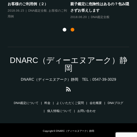
間
お客様のご利用例（２）
親子鑑定に危険性はあるの？包み隠
お
さずお答えします
2018.06.15
DNA鑑定全般
,
お客様のご利
20
用例
用
2018.06.20
DNA鑑定全般
DNARC（ディーエヌアーク）静
岡
DNARC（ディーエヌアーク）静岡 TEL：0547-39-3029
DNA鑑定について
料金
よくいただくご質問
会社概要
DNAブログ
個人情報について
お問い合わせ
Copyright © DNARC（ディーエヌアーク）静岡