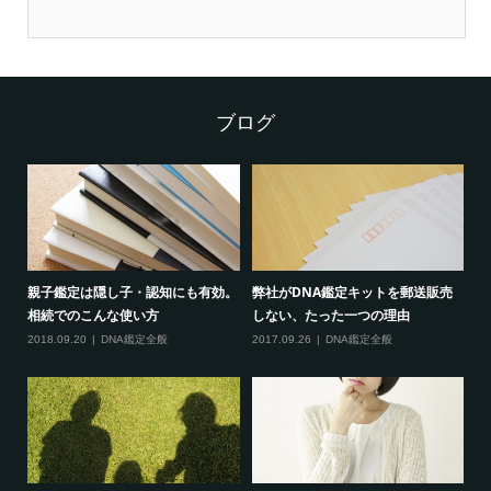
ブログ
選
親子鑑定は隠し子・認知にも有効。
弊社がDNA鑑定キットを郵送販売
D
相続でのこんな使い方
しない、たった一つの理由
20
2018.09.20
DNA鑑定全般
2017.09.26
DNA鑑定全般