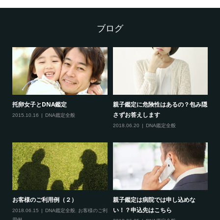
ブログ
托卵女子とDNA鑑定
親子鑑定に危険性はあるの？包み隠
妊
さずお答えします
と
ご利
2015.10.16
DNA鑑定全般
2018.06.20
DNA鑑定全般
20
お客様のご利用例（２）
親子鑑定は病院では申し込めな
子
い！？申込先はこちら
か
2018.06.15
DNA鑑定全般
,
お客様のご利
用例