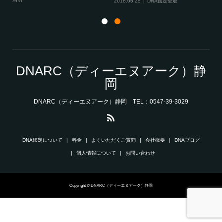
2018.06.25
DNA鑑定全般
20
DNARC（ディーエヌアーク）静
岡
DNARC（ディーエヌアーク）静岡 TEL：0547-39-3029
DNA鑑定について
料金
よくいただくご質問
会社概要
DNAブログ
個人情報について
お問い合わせ
Copyright © DNARC（ディーエヌアーク）静岡
お電話で問い合わせ
メールで問い合わせ